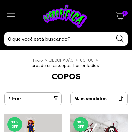
0
Início
>
DECORAÇÃO
>
COPOS
>
breadcrumbs.copos-horror-ladies1
COPOS
Filtrar
14
%
16
%
OFF
OFF