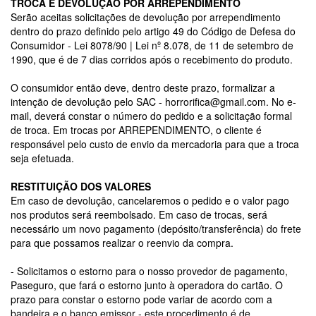
TROCA E DEVOLUÇÃO POR ARREPENDIMENTO
Serão aceitas solicitações de devolução por arrependimento
dentro do prazo definido pelo artigo 49 do Código de Defesa do
Consumidor - Lei 8078/90 | Lei nº 8.078, de 11 de setembro de
1990, que é de 7 dias corridos após o recebimento do produto.
O consumidor então deve, dentro deste prazo, formalizar a
intenção de devolução pelo SAC -
horrorifica@gmail.com
. No e-
mail, deverá constar o número do pedido e a solicitação formal
de troca. Em trocas por ARREPENDIMENTO, o cliente é
responsável pelo custo de envio da mercadoria para que a troca
seja efetuada.
RESTITUIÇÃO DOS VALORES
Em caso de devolução, cancelaremos o pedido e o valor pago
nos produtos será reembolsado. Em caso de trocas, será
necessário um novo pagamento (depósito/transferência) do frete
para que possamos realizar o reenvio da compra.
- Solicitamos o estorno para o nosso provedor de pagamento,
Paseguro, que fará o estorno junto à operadora do cartão. O
prazo para constar o estorno pode variar de acordo com a
bandeira e o banco emissor - este procedimento é de