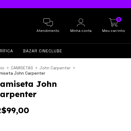
0
Atendimento
Minha conta
Meu carrinho
RÍFICA
BAZAR CINECLUBE
cio
>
CAMISETAS
>
John Carpenter
>
miseta John Carpenter
amiseta John
arpenter
R$99,00