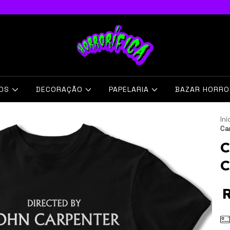
IOS
DECORAÇÃO
PAPELARIA
BAZAR HORRO
Iní
Ca
C
C