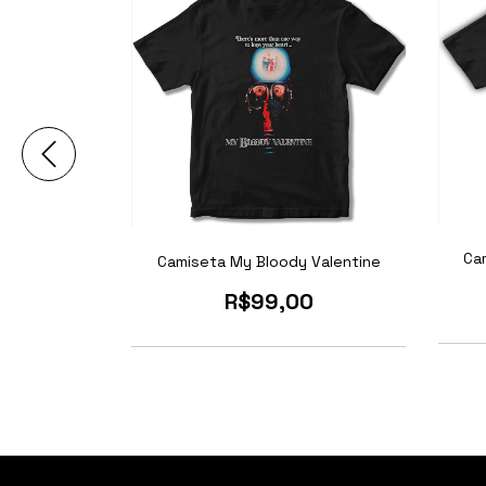
Cam
ht Zone
Camiseta My Bloody Valentine
0
R$99,00