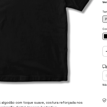
Ve
Ta
P
Co
Ent
Nã
% algodão com toque suave, costura reforçada nos