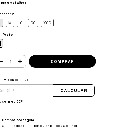
r mais detalhes
manho:
P
M
G
GG
XGG
r:
Preto
regas para o CEP:
ALTERAR CEP
Meios de envio
CALCULAR
o sei meu CEP
Compra protegida
Seus dados cuidados durante toda a compra.