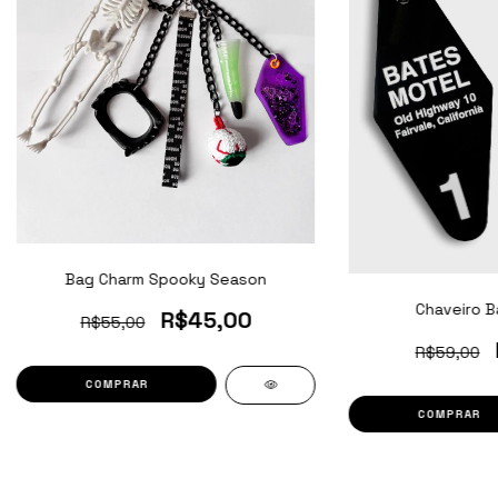
Bag Charm Spooky Season
Chaveiro B
R$45,00
R$55,00
R$59,00