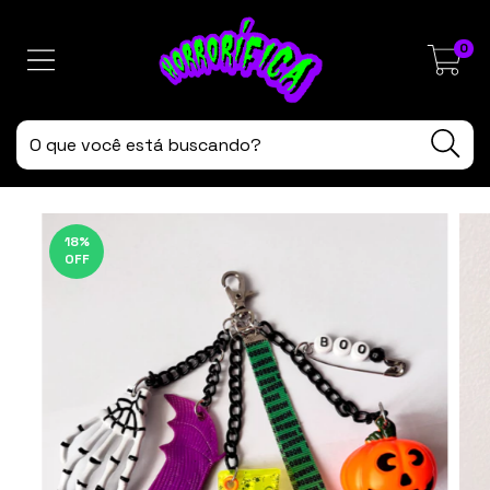
0
18
%
OFF